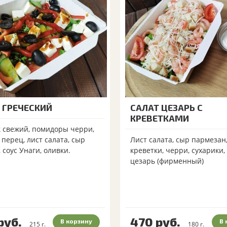
 ГРЕЧЕСКИЙ
САЛАТ ЦЕЗАРЬ С
КРЕВЕТКАМИ
 свежий, помидоры черри,
 перец, лист салата, сыр
Лист салата, сыр пармезан
 соус Унаги, оливки.
креветки, черри, сухарики,
цезарь (фирменный)
руб.
470
руб.
В корзину
В 
215
г.
180
г.